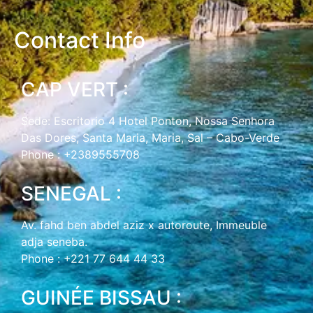
Contact Info
CAP VERT :
Sede: Escritorio 4 Hotel Ponton, Nossa Senhora
Das Dores, Santa Maria, Maria, Sal – Cabo-Verde
Phone : +2389555708
SENEGAL :
Av. fahd ben abdel aziz x autoroute, Immeuble
adja seneba.
Phone : +221 77 644 44 33
GUINÉE BISSAU :