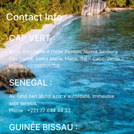
Contact Info
CAP VERT :
Sede: Escritorio 4 Hotel Ponton, Nossa Senhora
Das Dores, Santa Maria, Maria, Sal – Cabo-Verde
Phone : +2389555708
SENEGAL :
Av. fahd ben abdel aziz x autoroute, Immeuble
adja seneba.
Phone : +221 77 644 44 33
GUINÉE BISSAU :