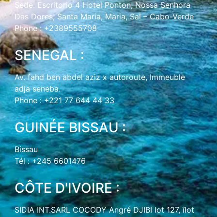
Sede: Escritorio 4 Hotel Ponton, Nossa Senhora
Das Dores, Santa Maria, Maria, Sal – Cabo-Verde
Phone : +2389555708
SENEGAL :
Av. fahd ben abdel aziz x autoroute, Immeuble
adja seneba.
Phone : +221 77 644 44 33
GUINÉE BISSAU :
Bissau
Tél : +245 6601476
CÔTE D'IVOIRE :
SIDIA INT.SARL COCODY Angré DJIBI lot 127, îlot