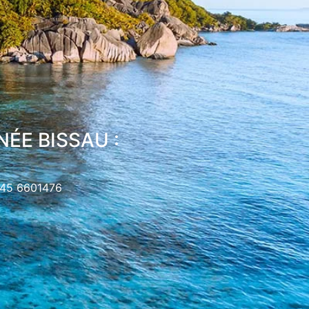
NÉE BISSAU :
+245 6601476