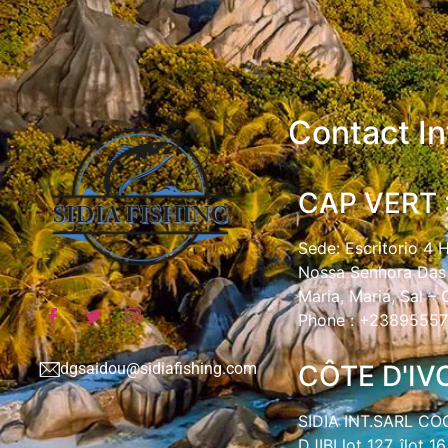
Contact In
CAP VERT 
Sede: Escritorio 4 
Nossa Senhora Das 
Maria, Maria, Sal –
Phone : +2389555
dgsaidou@sidiafishing.com
CÔTE D'IVO
SIDIA INT.SARL C
DJIBI lot 127, îlot 1