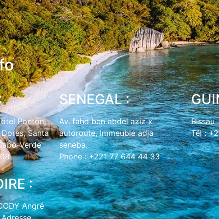
fo
:
SENEGAL :
GUI
Hotel Ponton,
Av. fahd ben abdel aziz x
Bissau
Dores, Santa
autoroute, Immeuble adja
Tél : 
 Cabo-Verde
seneba.
708
Phone : +221 77 644 44 33
IRE :
OCODY Angré
6 Adresse